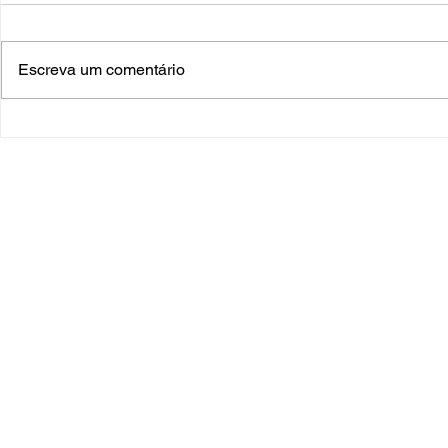
Feliz 2026
Escreva um comentário
Panorama da
Santa Mari
Endereço
Av. Pedro Cesar Saccol, 555 - Sala 19
Santa Maria Tecnoparque
Bairro Distrito Industrial
Santa Maria - RS
CEP: 97.030-440