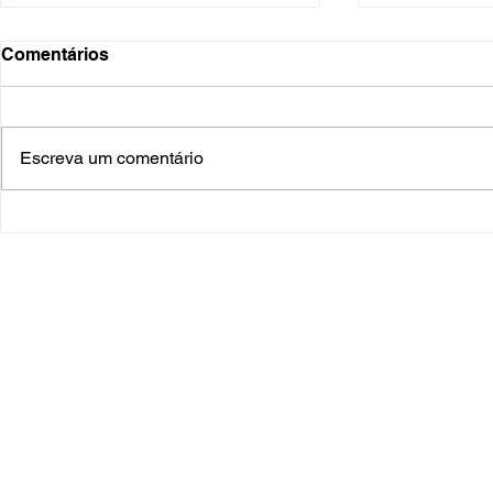
Comentários
Feliz 2026
Escreva um comentário
Panorama da
Santa Mari
Endereço
Av. Pedro Cesar Saccol, 555 - Sala 19
Santa Maria Tecnoparque
Bairro Distrito Industrial