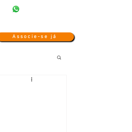
(55) 99668 -1433
m.br
Associe-se já