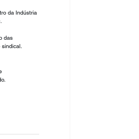
o da Indústria 
.
o das 
sindical.
e 
do.