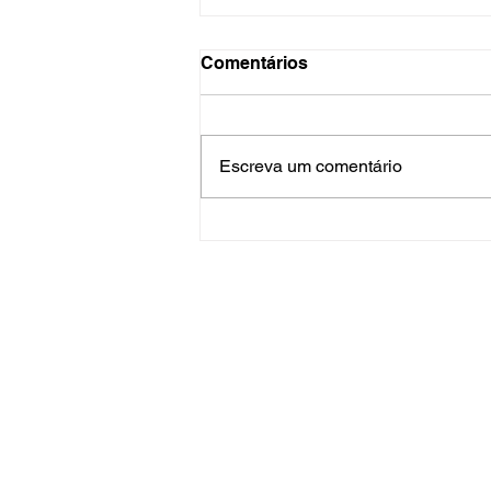
Comentários
Feliz 2026
Escreva um comentário
Endereço
Av. Pedro Cesar Saccol, 555 
Santa Maria Tecnoparque
Bairro Distrito Industrial